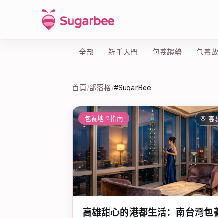
全部
新手入門
包養趨勢
包養
首頁
/
部落格
/
#SugarBee
標籤：#SugarBee
包養地區指南
高
高雄甜心的港都生活：南台灣包