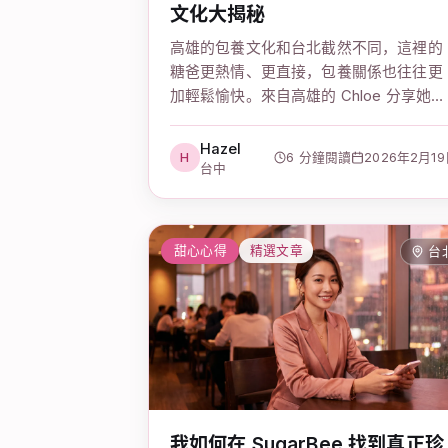
文化大揭秘
高雄的包養文化和台北截然不同，這裡的
糖爸更熱情、更直接，包養關係也往往更
加輕鬆愉快。來自高雄的 Chloe 分享她的
真實體驗。
Hazel
H
6 分鐘閱讀
2026年2月1
台中
甜心心得
精選文章
台
我如何在 SugarBee 找到真正珍