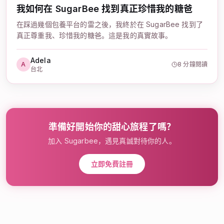
我如何在 SugarBee 找到真正珍惜我的糖爸
在踩過幾個包養平台的雷之後，我終於在 SugarBee 找到了
真正尊重我、珍惜我的糖爸。這是我的真實故事。
Adela
A
8 分鐘閱讀
台北
準備好開始你的甜心旅程了嗎？
加入 Sugarbee，遇見真誠對待你的人。
立即免費註冊