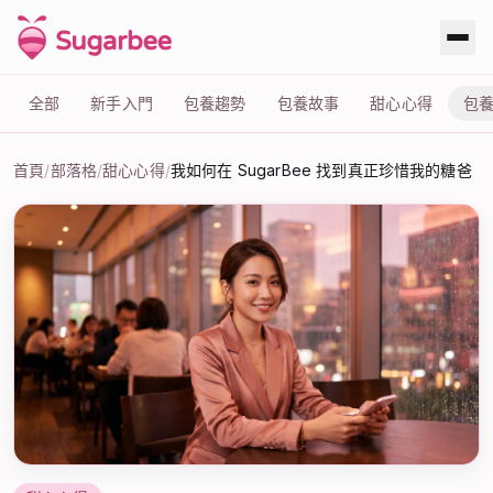
全部
新手入門
包養趨勢
包養故事
甜心心得
包
首頁
/
部落格
/
甜心心得
/
我如何在 SugarBee 找到真正珍惜我的糖爸