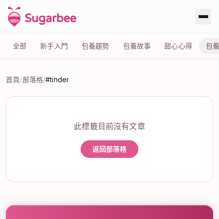
全部
新手入門
包養趨勢
包養故事
甜心心得
包
首頁
/
部落格
/
#tinder
標籤：#tinder
此標籤目前沒有文章
返回部落格