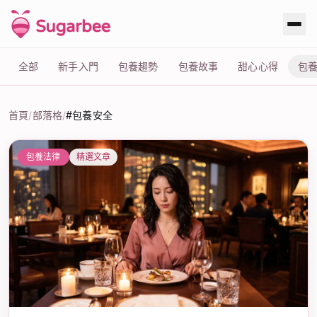
全部
新手入門
包養趨勢
包養故事
甜心心得
包
首頁
/
部落格
/
#包養安全
標籤：#包養安全
包養法律
精選文章