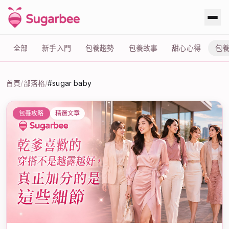
全部
新手入門
包養趨勢
包養故事
甜心心得
包
首頁
/
部落格
/
#sugar baby
標籤：#sugar baby
包養攻略
精選文章