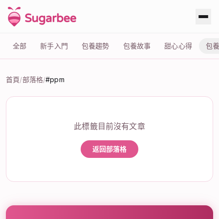
全部
新手入門
包養趨勢
包養故事
甜心心得
包
首頁
/
部落格
/
#ppm
標籤：#ppm
此標籤目前沒有文章
返回部落格