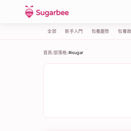
全部
新手入門
包養趨勢
包養
首頁
/
部落格
/
#isugar
標籤：#isugar