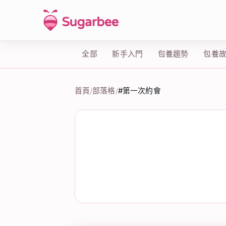
全部
新手入門
包養趨勢
包養
首頁
/
部落格
/
#第一次約會
標籤：#第一次約會