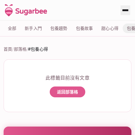
全部
新手入門
包養趨勢
包養故事
甜心心得
包
首頁
/
部落格
/
#包養心得
標籤：#包養心得
此標籤目前沒有文章
返回部落格