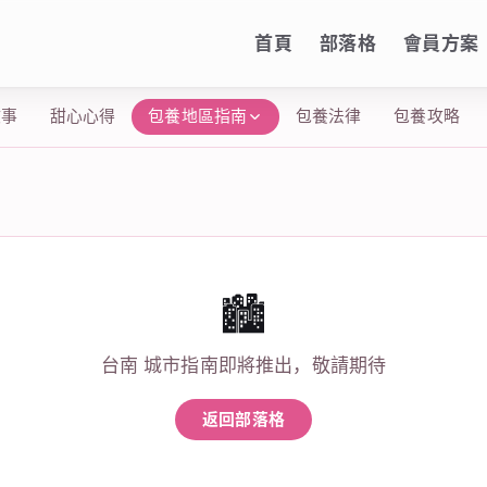
首頁
部落格
會員方案
故事
甜心心得
包養地區指南
包養法律
包養攻略
🏙️
台南 城市指南即將推出，敬請期待
返回部落格