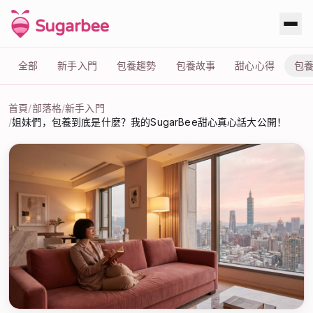
全部
新手入門
包養趨勢
包養故事
甜心心得
包
首頁
/
部落格
/
新手入門
/
姐妹們，包養到底是什麼？我的SugarBee甜心真心話大公開！