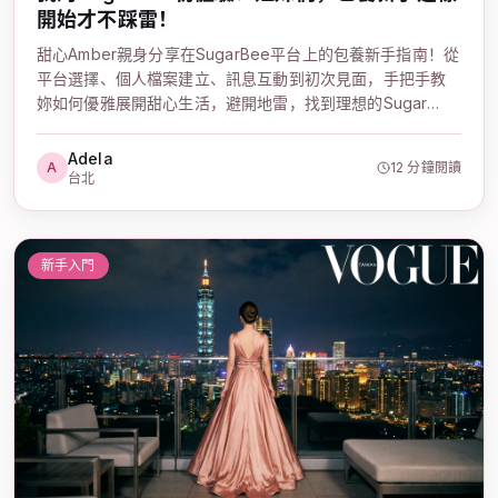
開始才不踩雷！
甜心Amber親身分享在SugarBee平台上的包養新手指南！從
平台選擇、個人檔案建立、訊息互動到初次見面，手把手教
妳如何優雅展開甜心生活，避開地雷，找到理想的Sugar
Daddy。這篇超過1500字的超詳細攻略，讓妳輕鬆掌握包養
秘訣，開啟屬於妳的甜心旅程。
Adela
A
12 分鐘閱讀
台北
新手入門