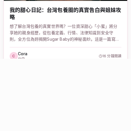
我的甜心日記：台灣包養圈的真實告白與姐妹攻
略
想了解台灣包養的真實世界嗎？一位資深甜心「小蜜」將分
享她的親身經歷，從包養定義、行情、法律知識到安全守
則，全方位為妳揭開Sugar Baby的神秘面紗。這是一篇寫給
姐妹們的甜心攻略，教妳如何保護自己，找到理想的互惠關
係。
Cora
C
16 分鐘閱讀
台中
產品與服務
甜心專區
紳士專區