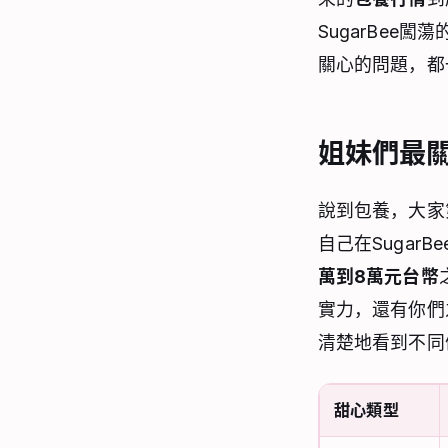
SugarBee闖蕩
關心的問題，都
姐妹們最
說到包養，大家
自己在Suga
萬到8萬元台幣
實力，還有你們
清楚地看到不同
甜心類型