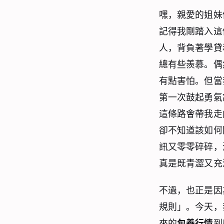
嘿，親愛的姐妹
記得我剛踏入這
人，背負著學貸
總有些羨慕。偶
有點害怕。但當
第一次鼓起勇氣
這條路會帶我走
卻不知道該如何
訊又零零碎碎，
真是既青澀又充
不過，也正是因
規則」。今天，
來的
包養行情
到