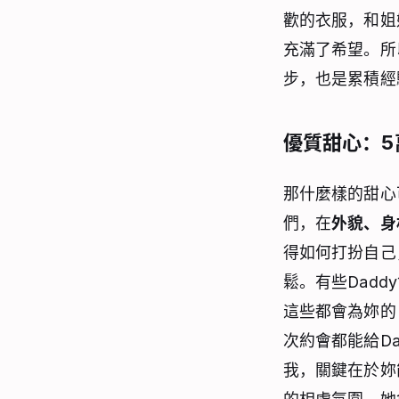
歡的衣服，和姐
充滿了希望。所
步，也是累積經
優質甜心：5
那什麼樣的甜心
們，在
外貌、身
得如何打扮自己
鬆。有些Dad
這些都會為妳的
次約會都能給D
我，關鍵在於妳