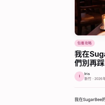
包養攻略
我在Su
們別再踩
Iris
I
新竹 · 202
我在SugarB