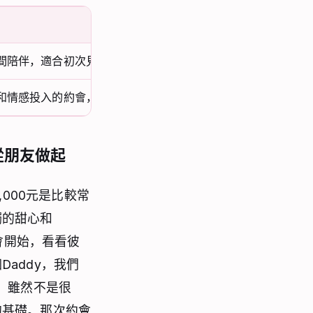
間陪伴，適合初次見面或輕鬆交流
和情感投入的約會，關係更為親密
從朋友做起
000元是比較常
觸的甜心和
會開始，看看彼
addy，我們
，雖然不是很
的基礎。那次約會