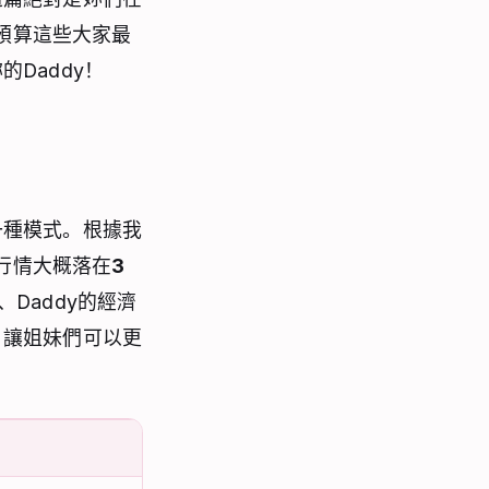
預算這些大家最
Daddy！
一種模式。根據我
月行情大概落在
3
Daddy的經濟
，讓姐妹們可以更