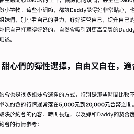
會主動關心Daddy的工作，傾聽他的煩惱，甚至在Dadd
份小禮物。這些小細節，都讓Daddy覺得她非常貼心，
姐妹們，別小看自己的潛力，好好經營自己，提升自己
妳把自己打理得好好的，自然會吸引到更高品質的Dadd
順遂。
：甜心們的彈性選擇，自由又自在，適
約會也是很多姐妹會選擇的方式，特別是那些時間比較
單次約會的行情通常落在
5,000元到20,000元台幣
之間
取決於約會的內容、時間長短，以及妳和Daddy的契合
約會的行情參考：