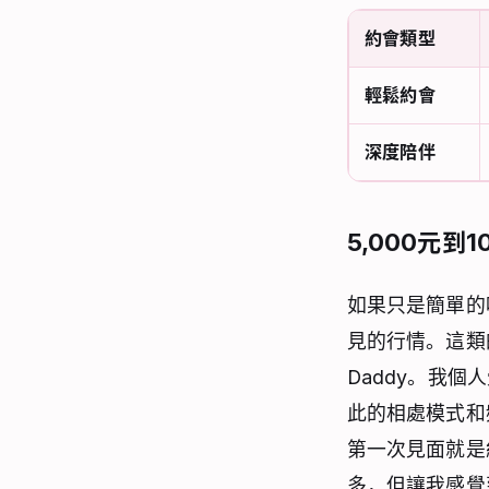
約會類型
輕鬆約會
深度陪伴
5,000元
如果只是簡單的吃
見的行情。這類
Daddy。我
此的相處模式和
第一次見面就是
多，但讓我感覺