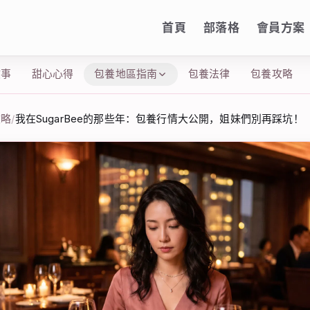
首頁
部落格
會員方案
故事
甜心心得
包養地區指南
包養法律
包養攻略
攻略
/
我在SugarBee的那些年：包養行情大公開，姐妹們別再踩坑！