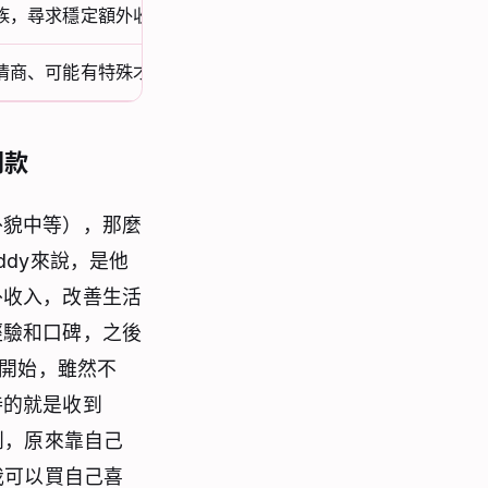
族，尋求穩定額外收入
情商、可能有特殊才藝或學歷背景
門款
外貌中等），那麼
dy來說，是他
外收入，改善生活
經驗和口碑，之後
y開始，雖然不
待的就是收到
到，原來靠自己
我可以買自己喜