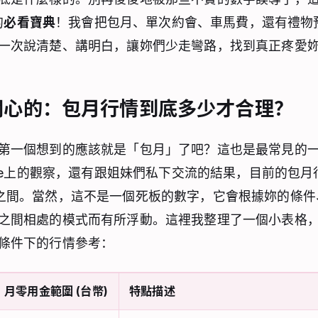
的
必看寶典
！我會把包月、單次約會、車馬費，還有禮物
一次說清楚、講明白，讓妳們少走彎路，找到真正疼愛妳的
關心的：包月行情到底多少才合理？
第一個想到的應該就是「包月」了吧？這也是最常見的
rBee上的觀察，還有跟姐妹們私下交流的結果，目前的包
之間。當然，這不是一個死板的數字，它會根據妳的條件、
之間相處的模式而有所浮動。這裡我整理了一個小表格
條件下的行情參考：
月零用金範圍 (台幣)
特點描述