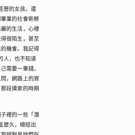
實經歷的女孩。還
剛畢業的社會新鮮
亮麗的生活，心裡
覺得很陌生，甚至
境的機會。我記得
樣的人，也不知道
自己需要一筆錢，
以問，網路上的資
，那段摸索的時期
圈子裡的一些「潛
打這麼久，總結出
這篇絕對是妳們在