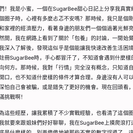
們！我是小蜜，一個在SugarBee甜心日記上分享我真
個圈子時，心裡有多麼忐忑不安嗎？那時候，我只是個
和家裡的經濟壓力，看著身邊的朋友們一個個過著光鮮
然間，我在網路上看到了關於「包養」的討論，一開始
我深入了解後，發現這似乎是個能讓我快速改善生活困
註冊SugarBee時，手心都冒汗了，不知道會遇到什麼
向何方。那時候，我對「行情」完全沒有概念，只知道
開口，也不知道什麼樣的條件才算合理。身邊沒有人可
深怕自己會被騙，或是錯失了更好的機會。現在回頭看
滿挑戰啊！
為這些經歷，讓我累積了不少實戰經驗，也看清了這個
我就要來跟姐妹們好好聊聊，我在SugarBee上摸爬滾
底是什麼樣的。別再傻傻地被那些不實的數字誤導了，