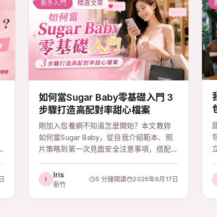
新手入門
精選文章
如何當Sugar Baby零基礎入門 3
步驟打造高配對率甜心檔案
剛加入包養網不知道怎麼開始？本文教妳
如何當Sugar Baby，從自我介紹範本、照
片策略到第一次見面安全注意事項，搭配
Sugarbee審核機制，3步驟快速提升配對
成功率，新手甜心必讀完整攻略。
Iris
1日
I
5 分鐘閱讀
2026年6月17日
新竹