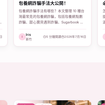
包養網詐騙手法大公開！
包養網詐騙手法有哪些？本文整理 10 種台
灣最常見的包養網詐騙，包括包養網點數
詐騙、甜心寶貝遇到詐騙、Sugarbook 詐
騙案例，教妳辨識詐騙特徵和自保方式，
從此不再被騙。
Iris
0日
I
5 分鐘閱讀
2026年7月16日
新竹