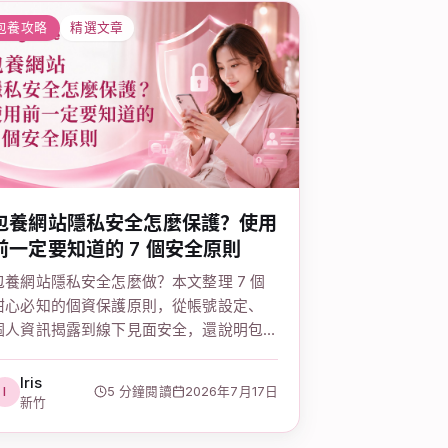
包養攻略
精選文章
包養網站隱私安全怎麼保護？使用
前一定要知道的 7 個安全原則
包養網站隱私安全怎麼做？本文整理 7 個
甜心必知的個資保護原則，從帳號設定、
個人資訊揭露到線下見面安全，還說明包
養網會不會被抓、包養網詐騙手法如何防
範，讓妳安心使用包養平台。
Iris
I
5 分鐘閱讀
2026年7月17日
新竹