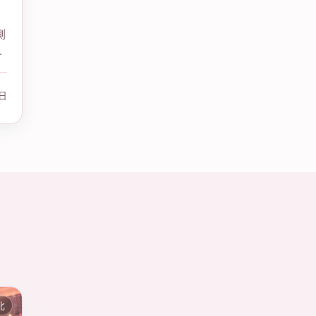
測
大
7日
北