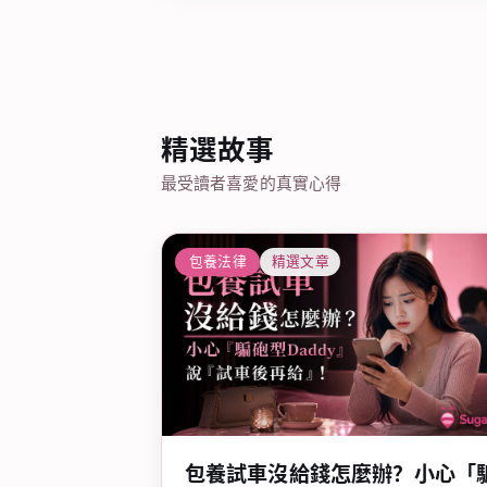
精選故事
最受讀者喜愛的真實心得
包養法律
精選文章
包養試車沒給錢怎麼辦？小心「