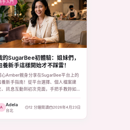
新手入門
我的SugarBee初體驗：姐妹們，
包養新手這樣開始才不踩雷！
甜心Amber親身分享在SugarBee平台上的
包養新手指南！從平台選擇、個人檔案建
立、訊息互動到初次見面，手把手教妳如
何優雅展開甜心生活，避開地雷，找到理
想的Sugar Daddy。這篇超過1500字的超
Adela
A
12 分鐘閱讀
2026年4月23日
詳細攻略，讓妳輕鬆掌握包養秘訣，開啟
台北
屬於妳的甜心旅程。