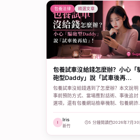
包養法律
精選文章
包養試車沒給錢怎麼辦？小心「
砲型Daddy」說「試車後再
給」！
包養試車沒給錢遇到了怎麼辦？本文說明
事前預防方式、當場應對話術、事後追討
選項，還有包養網站檢舉機制、包養網詐
騙手法防範、台灣包養合法嗎等常見疑問
的完整解答。
Iris
I
5 分鐘閱讀
2026年7月3
新竹