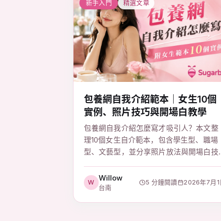
新手入門
精選文章
包養網自我介紹範本｜女生10個
實例、照片技巧與開場白教學
包養網自我介紹怎麼寫才吸引人？本文整
理10個女生自介範本，包含學生型、職場
型、文藝型，並分享照片放法與開場白技
巧，幫妳提升配對互動率。
Willow
W
5 分鐘閱讀
2026年7月
台南