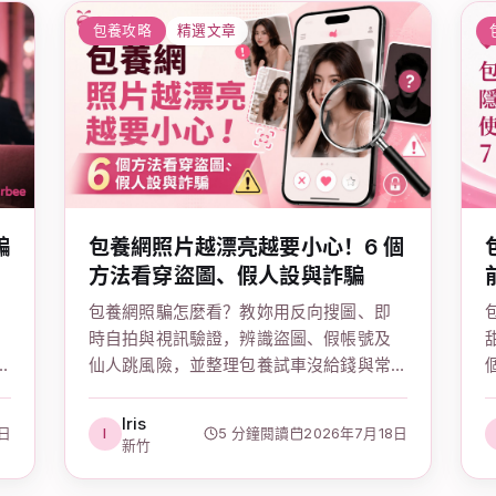
包養攻略
精選文章
騙
包養網照片越漂亮越要小心！6 個
方法看穿盜圖、假人設與詐騙
包養網照騙怎麼看？教妳用反向搜圖、即
時自拍與視訊驗證，辨識盜圖、假帳號及
仙人跳風險，並整理包養試車沒給錢與常
見包養網詐騙手法，見面前先做好安全確
認。
Iris
0日
I
5 分鐘閱讀
2026年7月18日
新竹