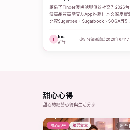
比較
厭倦了Tinder假帳號與無效社交？2026台
灣高品質高階交友App推薦！本文深度實
比較Sugarbee、Sugarbook、SOGA等5
質感與富豪交友軟體。獨家揭密高收入社
交軟體台灣市場趨勢、國外菁英社交軟體
Iris
I
5 分鐘閱讀
2026年6月1
加入門檻，並分享兼顧名譽隱私的不露臉
新竹
高質感照片配對技巧。立即優雅翻轉你的
高端社交圈！
甜心心得
甜心的經營心得與生活分享
甜心心得
精選文章
台