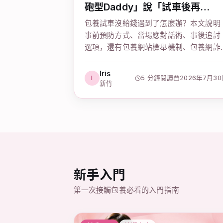
砲型Daddy」說「試車後再
給」！
包養試車沒給錢遇到了怎麼辦？本文說明
事前預防方式、當場應對話術、事後追討
選項，還有包養網站檢舉機制、包養網詐
騙手法防範、台灣包養合法嗎等常見疑問
的完整解答。
Iris
I
5 分鐘閱讀
2026年7月3
新竹
新手入門
第一次接觸包養必看的入門指南