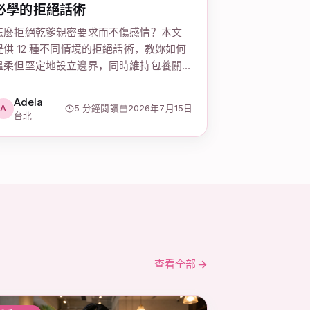
必學的拒絕話術
怎麼拒絕乾爹親密要求而不傷感情？本文
提供 12 種不同情境的拒絕話術，教妳如何
溫柔但堅定地設立邊界，同時維持包養關
係的穩定，還有包養暈船、結束包養關係
理由的實用應對方式。
Adela
A
5 分鐘閱讀
2026年7月15日
台北
查看全部